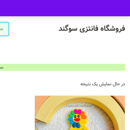
09916601733
فروشگاه سوگند فروش حضوری ندارد.
فروشگاه فانتزی سوگند
سفارشات ب
در حال نمایش یک نتیجه