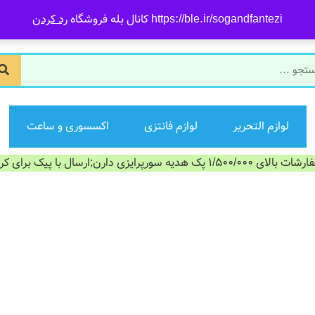
https://ble.ir/sogandfantezi کانال بله فروشگاه
رد کردن
لوازم التحریر
لوازم فانتزی
اکسسوری و ساعت
الای 1/500/000 پک هدیه سورپرایزی دارن;ارسال با پیک برای کرج