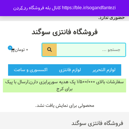
09916601733
https://ble.ir/sogandfantezi کانال بله فروشگاه
رد کردن
ورود/ثبت نام
فروشگاه سوگند فروش
حضوری ندارد.
فروشگاه فانتزی سوگند
0
0
تومان
لوازم التحریر
لوازم فانتزی
اکسسوری و ساعت
سفارشات بالای 1/500/000 پک هدیه سورپرایزی دارن;ارسال با پیک
برای کرج
محصولی برای نمایش یافت نشد.
فروشگاه فانتزی سوگند