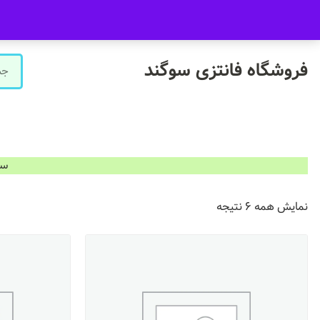
09916601733
فروشگاه سوگند فروش حضوری ندارد.
فروشگاه فانتزی سوگند
سفارشات ب
نمایش همه 6 نتیجه