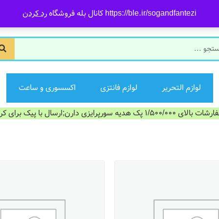
https://ble.ir/sogandfantezi کانال بله فروشگاه
رد کردن
لوازم التحریر
لوازم فانتزی
اکسسوری و ساعت
الای 1/500/000 پک هدیه سورپرایزی دارن;ارسال با پیک برای کرج