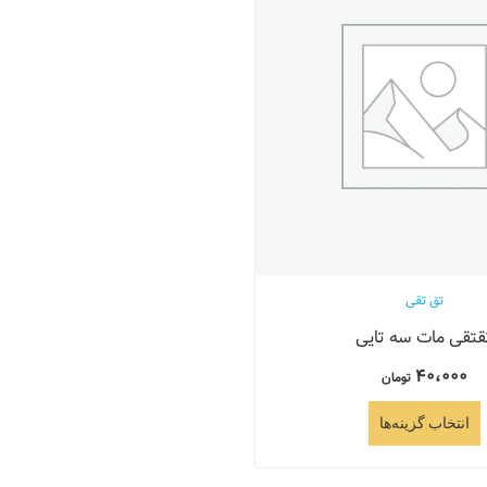
تق تقی
قتقی مات سه تایی
40،000
تومان
انتخاب گزینه‌ها