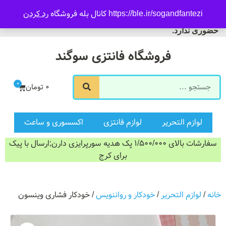
09916601733
https://ble.ir/sogandfantezi کانال بله فروشگاه
رد کردن
ورود/ثبت نام
فروشگاه سوگند فروش
حضوری ندارد.
فروشگاه فانتزی سوگند
0
0
تومان
لوازم التحریر
لوازم فانتزی
اکسسوری و ساعت
سفارشات بالای 1/500/000 پک هدیه سورپرایزی دارن;ارسال با پیک
برای کرج
خانه
/
لوازم التحریر
/
خودکار و رواننویس
/ خودکار فشاری وینسون