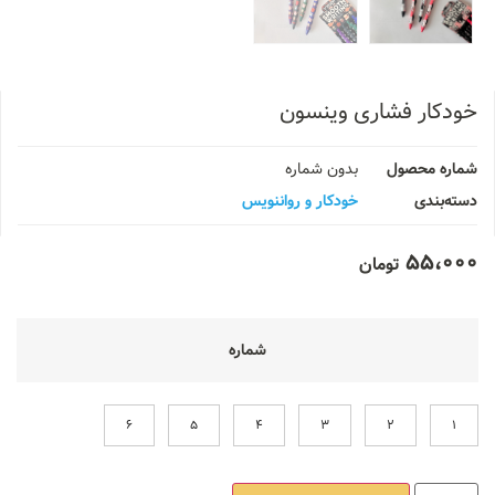
خودکار فشاری وینسون
شماره محصول
بدون شماره
دسته‌بندی
خودکار و رواننویس
55،000
تومان
شماره
6
5
4
3
2
1