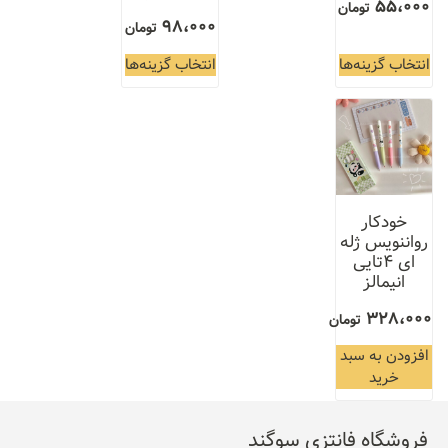
55،000
تومان
98،000
تومان
انتخاب گزینه‌ها
انتخاب گزینه‌ها
خودکار
رواننویس ژله
ای ۴تایی
انیمالز
328،000
تومان
افزودن به سبد
خرید
فروشگاه فانتزی سوگند