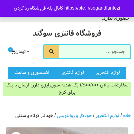
09916601733
https://ble.ir/sogandfantezi کانال بله فروشگاه
رد کردن
ورود/ثبت نام
فروشگاه سوگند فروش
حضوری ندارد.
فروشگاه فانتزی سوگند
0
0
تومان
لوازم التحریر
لوازم فانتزی
اکسسوری و ساعت
سفارشات بالای 1/500/000 پک هدیه سورپرایزی دارن;ارسال با پیک
برای کرج
خانه
/
لوازم التحریر
/
خودکار و رواننویس
/ خودکار کوتاه پاستلی