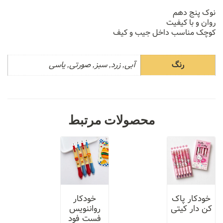
نوک پنج دهم
روان و با کیفیت
کوچک مناسب داخل جیب و کیف
رنگ
آبی, زرد, سبز, صورتی, یاسی
محصولات مرتبط
خودکار پاک
خودکار
کن دار کیتی
رواننویس
فست فود