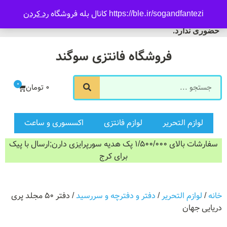
09916601733
https://ble.ir/sogandfantezi کانال بله فروشگاه
رد کردن
ورود/ثبت نام
فروشگاه سوگند فروش
حضوری ندارد.
فروشگاه فانتزی سوگند
0
0
تومان
لوازم التحریر
لوازم فانتزی
اکسسوری و ساعت
سفارشات بالای 1/500/000 پک هدیه سورپرایزی دارن;ارسال با پیک
برای کرج
خانه
/
لوازم التحریر
/
دفتر و دفترچه و سررسید
/ دفتر ۵۰ مجلد پری
دریایی جهان