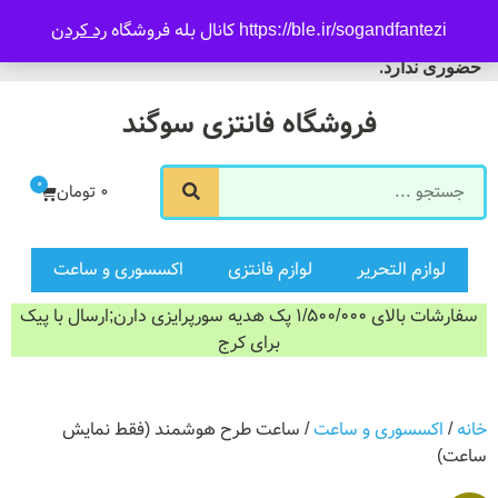
09916601733
https://ble.ir/sogandfantezi کانال بله فروشگاه
رد کردن
ورود/ثبت نام
فروشگاه سوگند فروش
حضوری ندارد.
فروشگاه فانتزی سوگند
0
0
تومان
لوازم التحریر
لوازم فانتزی
اکسسوری و ساعت
سفارشات بالای 1/500/000 پک هدیه سورپرایزی دارن;ارسال با پیک
برای کرج
خانه
/
اکسسوری و ساعت
/ ساعت طرح هوشمند (فقط نمایش
ساعت)