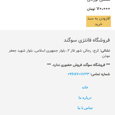
70،000
تومان
افزودن به سبد
خرید
فروشگاه فانتزی سوگند
نشانی:
کرج، رجائی شهر فاز 2، بلوار جمهوری اسلامی، بلوار شهید جعفر
موذن
*** فروشگاه سوگند فروش حضوری ندارد. ***
شماره تماس:
09916601733
خانه
درباره ما
تماس با ما