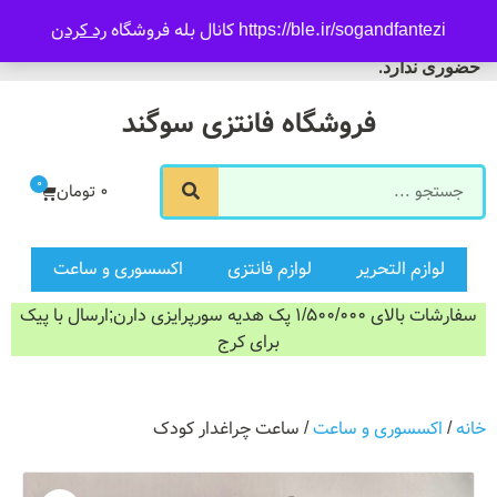
09916601733
https://ble.ir/sogandfantezi کانال بله فروشگاه
رد کردن
ورود/ثبت نام
فروشگاه سوگند فروش
حضوری ندارد.
فروشگاه فانتزی سوگند
0
0
تومان
لوازم التحریر
لوازم فانتزی
اکسسوری و ساعت
سفارشات بالای 1/500/000 پک هدیه سورپرایزی دارن;ارسال با پیک
برای کرج
خانه
/
اکسسوری و ساعت
/ ساعت چراغدار کودک