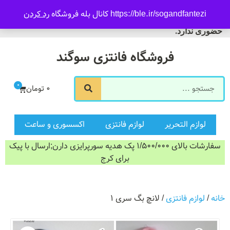
09916601733
https://ble.ir/sogandfantezi کانال بله فروشگاه
رد کردن
ورود/ثبت نام
فروشگاه سوگند فروش
حضوری ندارد.
فروشگاه فانتزی سوگند
0
0
تومان
لوازم التحریر
لوازم فانتزی
اکسسوری و ساعت
سفارشات بالای 1/500/000 پک هدیه سورپرایزی دارن;ارسال با پیک
برای کرج
خانه
/
لوازم فانتزی
/ لانچ بگ سری ۱