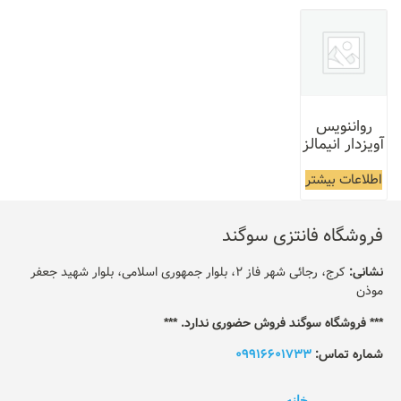
رواننویس
آویزدار انیمالز
اطلاعات بیشتر
فروشگاه فانتزی سوگند
نشانی:
کرج، رجائی شهر فاز 2، بلوار جمهوری اسلامی، بلوار شهید جعفر
موذن
*** فروشگاه سوگند فروش حضوری ندارد. ***
شماره تماس:
09916601733
خانه