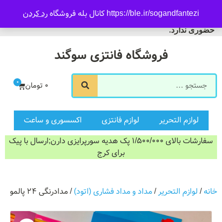
09916601733
https://ble.ir/sogandfantezi کانال بله فروشگاه
رد کردن
ورود/ثبت نام
فروشگاه سوگند فروش
حضوری ندارد.
فروشگاه فانتزی سوگند
0
0
تومان
لوازم التحریر
لوازم فانتزی
اکسسوری و ساعت
سفارشات بالای 1/500/000 پک هدیه سورپرایزی دارن;ارسال با پیک
برای کرج
خانه
/
لوازم التحریر
/
مداد و مداد فشاری (اتود)
/ مدادرنگی ۲۴ پالمو