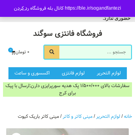
09916601733
https://ble.ir/sogandfantezi کانال بله فروشگاه
رد کردن
ورود/ثبت نام
فروشگاه سوگند فروش
حضوری ندارد.
فروشگاه فانتزی سوگند
0
0
تومان
لوازم التحریر
لوازم فانتزی
اکسسوری و ساعت
سفارشات بالای 1/500/000 پک هدیه سورپرایزی دارن;ارسال با پیک
برای کرج
خانه
/
لوازم التحریر
/
مینی کاتر و کاتر
/ مینی کاتر باریک کیوت