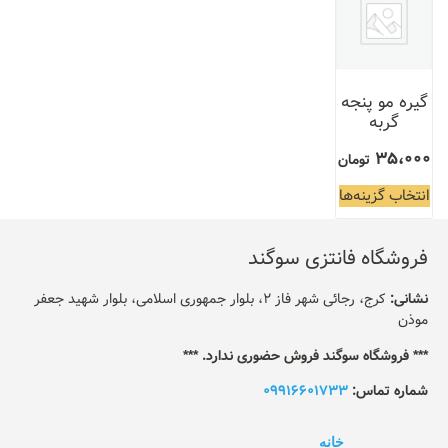
گیره مو پنجه
گربه
35،000
تومان
انتخاب گزینه‌ها
فروشگاه فانتزی سوگند
نشانی:
کرج، رجائی شهر فاز 2، بلوار جمهوری اسلامی، بلوار شهید جعفر
موذن
*** فروشگاه سوگند فروش حضوری ندارد. ***
شماره تماس:
09916601733
خانه