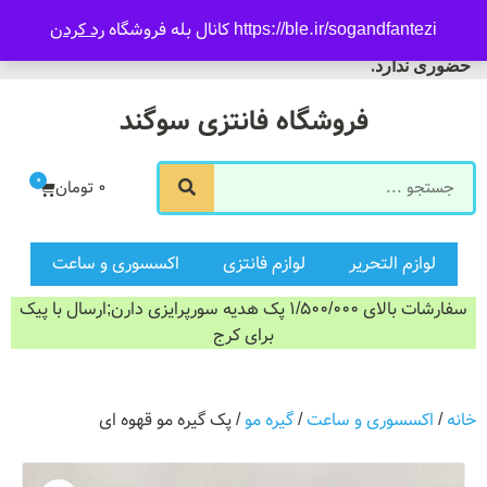
09916601733
https://ble.ir/sogandfantezi کانال بله فروشگاه
رد کردن
ورود/ثبت نام
فروشگاه سوگند فروش
حضوری ندارد.
فروشگاه فانتزی سوگند
0
0
تومان
لوازم التحریر
لوازم فانتزی
اکسسوری و ساعت
سفارشات بالای 1/500/000 پک هدیه سورپرایزی دارن;ارسال با پیک
برای کرج
خانه
/
اکسسوری و ساعت
/
گیره مو
/ پک گیره مو قهوه ای