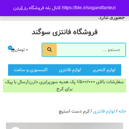
09916601733
https://ble.ir/sogandfantezi کانال بله فروشگاه
رد کردن
ورود/ثبت نام
فروشگاه سوگند فروش
حضوری ندارد.
فروشگاه فانتزی سوگند
0
0
تومان
لوازم التحریر
لوازم فانتزی
اکسسوری و ساعت
سفارشات بالای 1/500/000 پک هدیه سورپرایزی دارن;ارسال با پیک
برای کرج
خانه
/
لوازم فانتزی
/ کرم دست استیچ