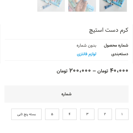
کرم دست استیچ
شماره محصول
بدون شماره
دسته‌بندی
لوازم فانتزی
200،000
–
40،000
تومان
تومان
شماره
1
2
3
4
5
بسته پنج تایی