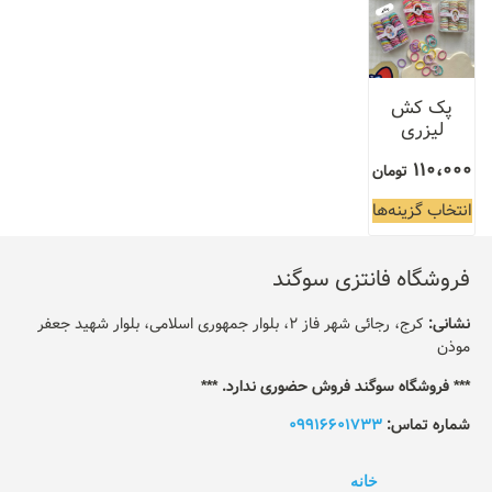
پک کش
لیزری
110،000
تومان
انتخاب گزینه‌ها
فروشگاه فانتزی سوگند
نشانی:
کرج، رجائی شهر فاز 2، بلوار جمهوری اسلامی، بلوار شهید جعفر
موذن
*** فروشگاه سوگند فروش حضوری ندارد. ***
شماره تماس:
09916601733
خانه