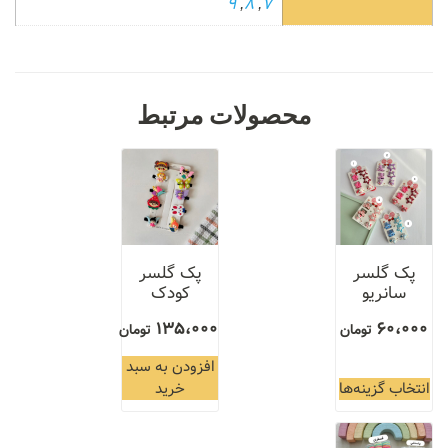
9
,
8
,
7
محصولات مرتبط
پک گلسر
پک گلسر
سانریو
کودک
135،000
60،000
تومان
تومان
افزودن به سبد
انتخاب گزینه‌ها
خرید