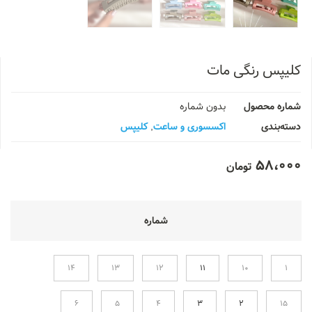
کلیپس رنگی مات
شماره محصول
بدون شماره
دسته‌بندی
اکسسوری و ساعت
,
کلیپس
58،000
تومان
شماره
14
13
12
11
10
1
6
5
4
3
2
15