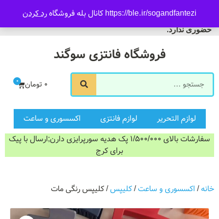
09916601733
https://ble.ir/sogandfantezi کانال بله فروشگاه
رد کردن
ورود/ثبت نام
فروشگاه سوگند فروش
حضوری ندارد.
فروشگاه فانتزی سوگند
0
0
تومان
لوازم التحریر
لوازم فانتزی
اکسسوری و ساعت
سفارشات بالای 1/500/000 پک هدیه سورپرایزی دارن;ارسال با پیک
برای کرج
خانه
/
اکسسوری و ساعت
/
کلیپس
/ کلیپس رنگی مات