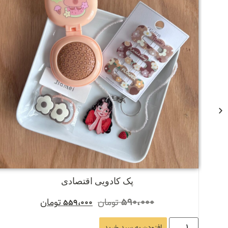
پک کادویی اقتصادی
590،000
تومان
تومان
559،000
افزودن به سبد خرید