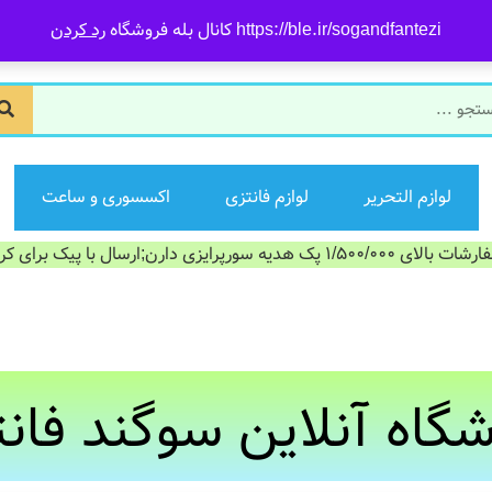
https://ble.ir/sogandfantezi کانال بله فروشگاه
رد کردن
لوازم التحریر
لوازم فانتزی
اکسسوری و ساعت
الای 1/500/000 پک هدیه سورپرایزی دارن;ارسال با پیک برای کرج
گاه آنلاین سوگند فان