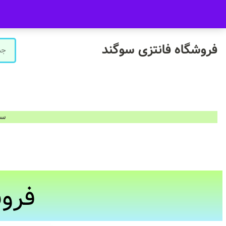
09916601733
فروشگاه سوگند فروش حضوری ندارد.
فروشگاه فانتزی سوگند
سفارشات ب
فروش