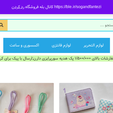
https://ble.ir/sogandfantezi کانال بله فروشگاه
رد کردن
لوازم التحریر
لوازم فانتزی
اکسسوری و ساعت
الای 1/500/000 پک هدیه سورپرایزی دارن;ارسال با پیک برای کرج