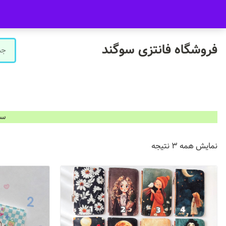
09916601733
فروشگاه سوگند فروش حضوری ندارد.
فروشگاه فانتزی سوگند
سفارشات ب
نمایش همه 3 نتیجه