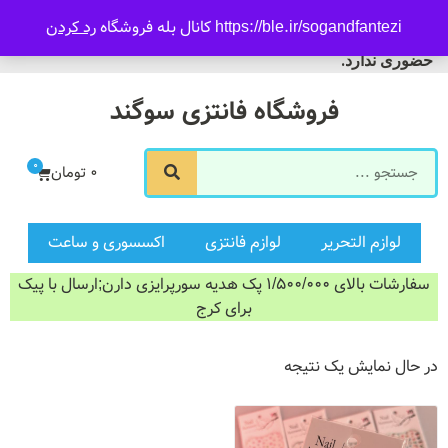
09916601733
https://ble.ir/sogandfantezi کانال بله فروشگاه
رد کردن
ورود/ثبت نام
فروشگاه سوگند فروش
حضوری ندارد.
فروشگاه فانتزی سوگند
0
0
تومان
لوازم التحریر
لوازم فانتزی
اکسسوری و ساعت
سفارشات بالای 1/500/000 پک هدیه سورپرایزی دارن;ارسال با پیک
برای کرج
در حال نمایش یک نتیجه