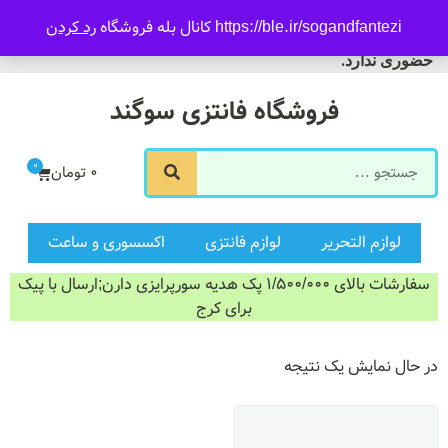
09916601733
https://ble.ir/sogandfantezi کانال بله فروشگاه
رد کردن
ورود/ثبت نام
فروشگاه سوگند فروش
حضوری ندارد.
فروشگاه فانتزی سوگند
0
0
تومان
لوازم التحریر
لوازم فانتزی
اکسسوری و ساعت
سفارشات بالای 1/500/000 پک هدیه سورپرایزی دارن;ارسال با پیک
برای کرج
در حال نمایش یک نتیجه