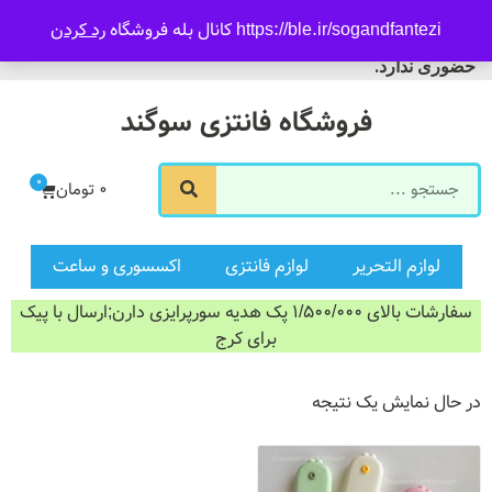
09916601733
https://ble.ir/sogandfantezi کانال بله فروشگاه
رد کردن
ورود/ثبت نام
فروشگاه سوگند فروش
حضوری ندارد.
فروشگاه فانتزی سوگند
0
0
تومان
لوازم التحریر
لوازم فانتزی
اکسسوری و ساعت
سفارشات بالای 1/500/000 پک هدیه سورپرایزی دارن;ارسال با پیک
برای کرج
در حال نمایش یک نتیجه