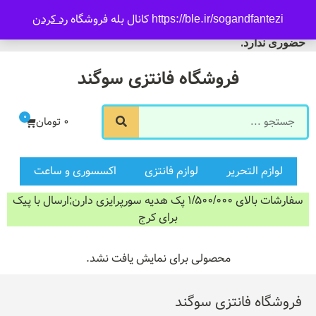
09916601733
https://ble.ir/sogandfantezi کانال بله فروشگاه
رد کردن
ورود/ثبت نام
فروشگاه سوگند فروش
حضوری ندارد.
فروشگاه فانتزی سوگند
0
0
تومان
لوازم التحریر
لوازم فانتزی
اکسسوری و ساعت
سفارشات بالای 1/500/000 پک هدیه سورپرایزی دارن;ارسال با پیک
برای کرج
محصولی برای نمایش یافت نشد.
فروشگاه فانتزی سوگند