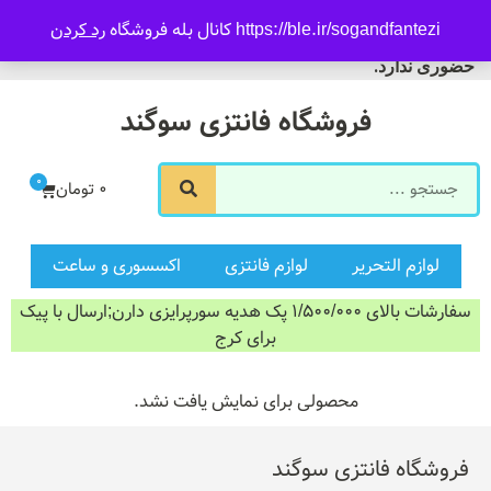
09916601733
https://ble.ir/sogandfantezi کانال بله فروشگاه
رد کردن
ورود/ثبت نام
فروشگاه سوگند فروش
حضوری ندارد.
فروشگاه فانتزی سوگند
0
0
تومان
لوازم التحریر
لوازم فانتزی
اکسسوری و ساعت
سفارشات بالای 1/500/000 پک هدیه سورپرایزی دارن;ارسال با پیک
برای کرج
محصولی برای نمایش یافت نشد.
فروشگاه فانتزی سوگند