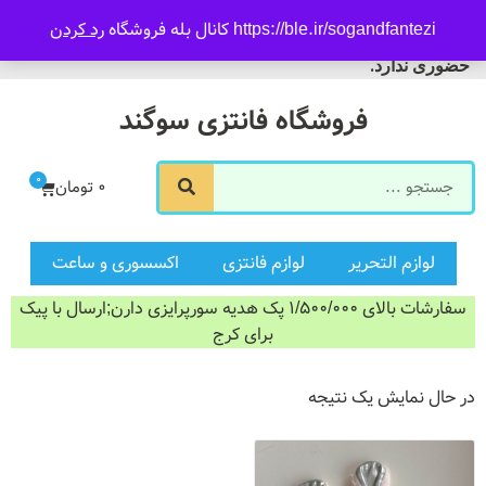
09916601733
https://ble.ir/sogandfantezi کانال بله فروشگاه
رد کردن
ورود/ثبت نام
فروشگاه سوگند فروش
حضوری ندارد.
فروشگاه فانتزی سوگند
0
0
تومان
لوازم التحریر
لوازم فانتزی
اکسسوری و ساعت
سفارشات بالای 1/500/000 پک هدیه سورپرایزی دارن;ارسال با پیک
برای کرج
در حال نمایش یک نتیجه