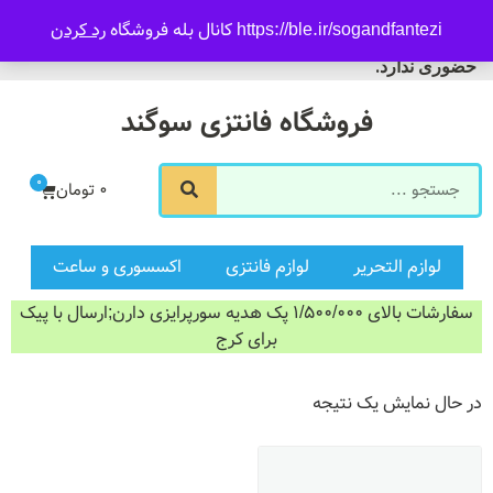
09916601733
https://ble.ir/sogandfantezi کانال بله فروشگاه
رد کردن
ورود/ثبت نام
فروشگاه سوگند فروش
حضوری ندارد.
فروشگاه فانتزی سوگند
0
0
تومان
لوازم التحریر
لوازم فانتزی
اکسسوری و ساعت
سفارشات بالای 1/500/000 پک هدیه سورپرایزی دارن;ارسال با پیک
برای کرج
در حال نمایش یک نتیجه