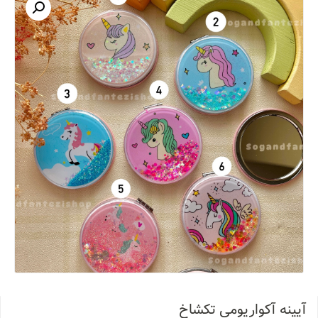
آیینه آکواریومی تکشاخ