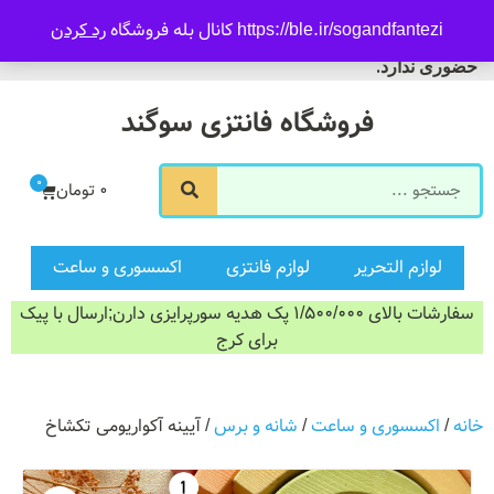
09916601733
https://ble.ir/sogandfantezi کانال بله فروشگاه
رد کردن
ورود/ثبت نام
فروشگاه سوگند فروش
حضوری ندارد.
فروشگاه فانتزی سوگند
0
0
تومان
لوازم التحریر
لوازم فانتزی
اکسسوری و ساعت
سفارشات بالای 1/500/000 پک هدیه سورپرایزی دارن;ارسال با پیک
برای کرج
خانه
/
اکسسوری و ساعت
/
شانه و برس
/ آیینه آکواریومی تکشاخ