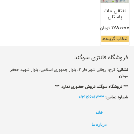
تقتقی مات
پاستلی
128،000
تومان
انتخاب گزینه‌ها
فروشگاه فانتزی سوگند
نشانی:
کرج، رجائی شهر فاز 2، بلوار جمهوری اسلامی، بلوار شهید جعفر
موذن
*** فروشگاه سوگند فروش حضوری ندارد. ***
شماره تماس:
09916601733
خانه
درباره ما