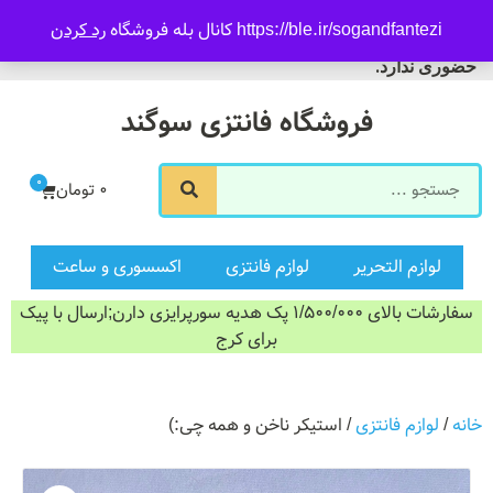
09916601733
https://ble.ir/sogandfantezi کانال بله فروشگاه
رد کردن
ورود/ثبت نام
فروشگاه سوگند فروش
حضوری ندارد.
فروشگاه فانتزی سوگند
0
0
تومان
لوازم التحریر
لوازم فانتزی
اکسسوری و ساعت
سفارشات بالای 1/500/000 پک هدیه سورپرایزی دارن;ارسال با پیک
برای کرج
خانه
/
لوازم فانتزی
/ استیکر ناخن و همه چی:)