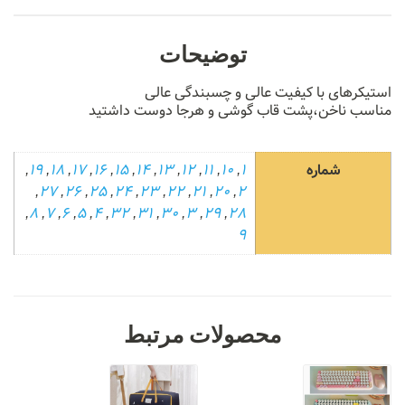
توضیحات
استیکرهای با کیفیت عالی و چسبندگی عالی
مناسب ناخن،پشت قاب گوشی و هرجا دوست داشتید
شماره
1
,
10
,
11
,
12
,
13
,
14
,
15
,
16
,
17
,
18
,
19
,
,
27
,
26
,
25
,
24
,
23
,
22
,
21
,
20
,
2
,
8
,
7
,
6
,
5
,
4
,
32
,
31
,
30
,
3
,
29
,
28
9
محصولات مرتبط