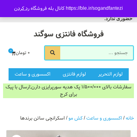
09916601733
https://ble.ir/sogandfantezi کانال بله فروشگاه
رد کردن
ورود/ثبت نام
فروشگاه سوگند فروش
حضوری ندارد.
فروشگاه فانتزی سوگند
0
0
تومان
لوازم التحریر
لوازم فانتزی
اکسسوری و ساعت
سفارشات بالای 1/500/000 پک هدیه سورپرایزی دارن;ارسال با پیک
برای کرج
خانه
/
اکسسوری و ساعت
/
کش مو
/ اسکرانچی ساتن برندها