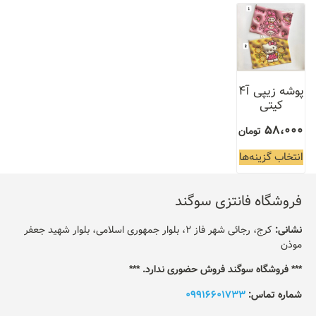
پوشه زیپی آ۴
کیتی
58،000
تومان
انتخاب گزینه‌ها
فروشگاه فانتزی سوگند
نشانی:
کرج، رجائی شهر فاز 2، بلوار جمهوری اسلامی، بلوار شهید جعفر
موذن
*** فروشگاه سوگند فروش حضوری ندارد. ***
شماره تماس:
09916601733