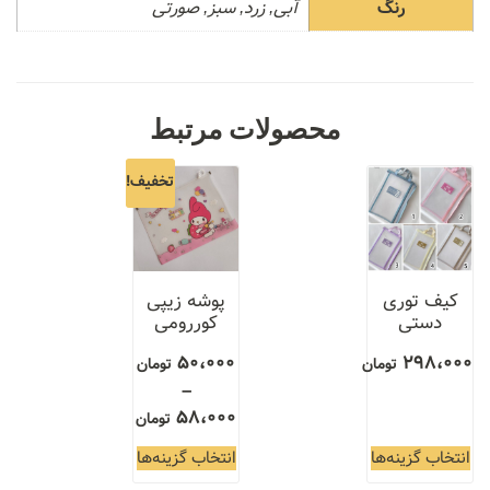
رنگ
آبی, زرد, سبز, صورتی
محصولات مرتبط
تخفیف!
کیف توری
پوشه زیپی
دستی
کوررومی
50،000
298،000
تومان
تومان
–
58،000
تومان
انتخاب گزینه‌ها
انتخاب گزینه‌ها