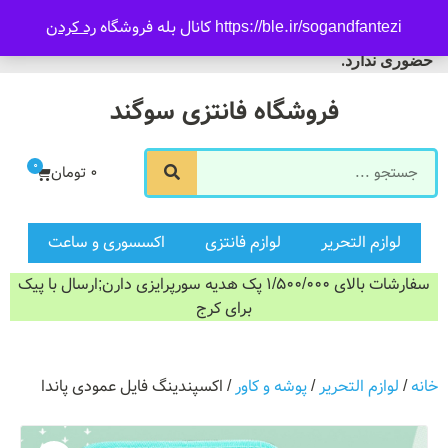
09916601733
https://ble.ir/sogandfantezi کانال بله فروشگاه
رد کردن
ورود/ثبت نام
فروشگاه سوگند فروش
حضوری ندارد.
فروشگاه فانتزی سوگند
0
0
تومان
لوازم التحریر
لوازم فانتزی
اکسسوری و ساعت
سفارشات بالای 1/500/000 پک هدیه سورپرایزی دارن;ارسال با پیک
برای کرج
خانه
/
لوازم التحریر
/
پوشه و کاور
/ اکسپندینگ فایل عمودی پاندا