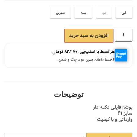
آبی
زرد
سبز
صورتی
افزودن به سبد خرید
هر قسط با اسنپ‌پی:
82،250
تومان
۴ قسط ماهانه. بدون سود، چک و ضامن.
توضیحات
پوشه فایلی دکمه دار
سایز آ۴
وارداتی و با کیفیت