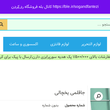
https://ble.ir/sogandfantezi کانال بله فروشگاه
رد کردن
لوازم التحریر
لوازم فانتزی
اکسسوری و ساعت
الای 1/500/000 پک هدیه سورپرایزی دارن;ارسال با پیک برای کرج
جاقلمی یخچالی
شماره محصول
بدون شماره