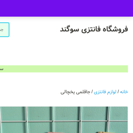
09916601733
فروشگاه سوگند فروش حضوری ندارد.
فروشگاه فانتزی سوگند
سفارشات ب
خانه
/
لوازم فانتزی
/ جاقلمی یخچالی