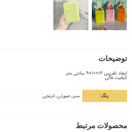
توضیحات
ابعاد تقریبی ۱۴×۱۰×۹ سانتی متر
کیفیت عالی
رنگ
سبز, صورتی, نارنجی
محصولات مرتبط