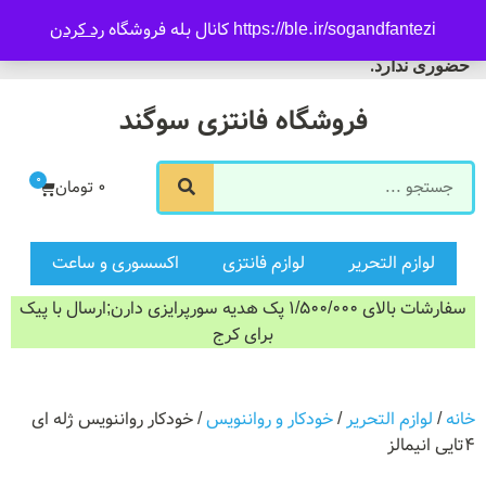
09916601733
https://ble.ir/sogandfantezi کانال بله فروشگاه
رد کردن
ورود/ثبت نام
فروشگاه سوگند فروش
حضوری ندارد.
فروشگاه فانتزی سوگند
0
0
تومان
لوازم التحریر
لوازم فانتزی
اکسسوری و ساعت
سفارشات بالای 1/500/000 پک هدیه سورپرایزی دارن;ارسال با پیک
برای کرج
خانه
/
لوازم التحریر
/
خودکار و رواننویس
/ خودکار رواننویس ژله ای
۴تایی انیمالز