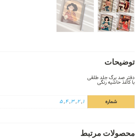
توضیحات
دفتر صد برگ جلد طلقی
با کاغذ حاشیه رنگی
شماره
1
,
2
,
3
,
4
,
5
محصولات مرتبط