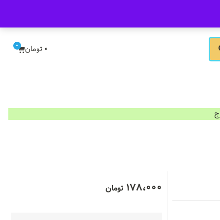
ورود/ثبت نام
0
0
تومان
178،000
تومان