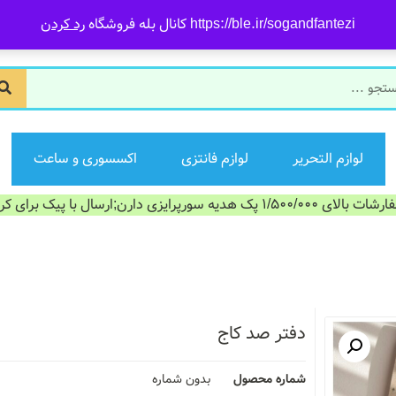
https://ble.ir/sogandfantezi کانال بله فروشگاه
رد کردن
لوازم التحریر
لوازم فانتزی
اکسسوری و ساعت
الای 1/500/000 پک هدیه سورپرایزی دارن;ارسال با پیک برای کرج
دفتر صد کاج
شماره محصول
بدون شماره