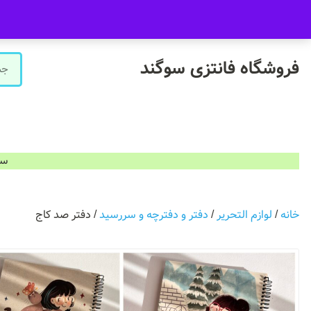
09916601733
فروشگاه سوگند فروش حضوری ندارد.
فروشگاه فانتزی سوگند
سفارشات ب
خانه
/
لوازم التحریر
/
دفتر و دفترچه و سررسید
/ دفتر صد کاج