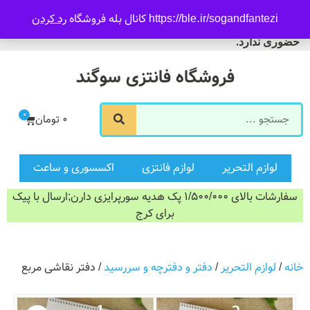
099166
https://ble.ir/sogandfante کانال بله فروشگاه
رد کردن
ورود/ثبت نام
اه سوگند فروش
 ندارد.
فروشگاه فانتزی سوگند
0
0
تومان
وازم التحریر
لوازم فانتزی
اکسسوری و ساعت
سفارشات بالای 1/500/000 پک هدیه سورپرایزی دارن;ارسال با پیک
برای کرج
وازم التحریر
/
دفتر و دفترچه و سررسید
/ دفتر نقاشی مربع