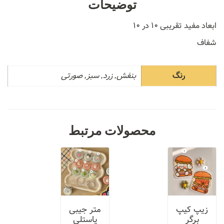
توضیحات
ابعاد مفید تقریبی ۱۰ در ۱۰
شفاف
رنگ
بنفش, زرد, سبز, صورتی
محصولات مرتبط
زیپ کیپ
متر جیبی
برگر
پاستلی