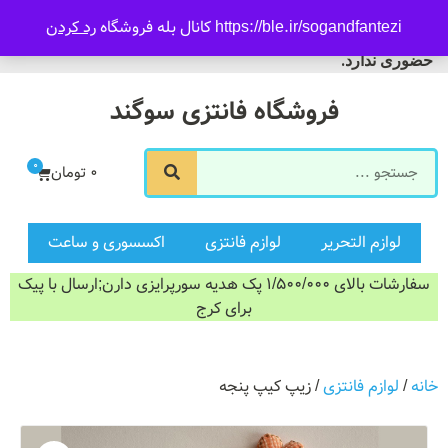
09916601733
https://ble.ir/sogandfantezi کانال بله فروشگاه
رد کردن
ورود/ثبت نام
فروشگاه سوگند فروش
حضوری ندارد.
فروشگاه فانتزی سوگند
0
0
تومان
لوازم التحریر
لوازم فانتزی
اکسسوری و ساعت
سفارشات بالای 1/500/000 پک هدیه سورپرایزی دارن;ارسال با پیک
برای کرج
خانه
/
لوازم فانتزی
/ زیپ کیپ پنجه