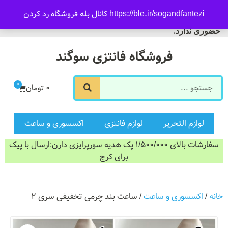
09916601733
https://ble.ir/sogandfantezi کانال بله فروشگاه
رد کردن
ورود/ثبت نام
فروشگاه سوگند فروش
حضوری ندارد.
فروشگاه فانتزی سوگند
0
0
تومان
لوازم التحریر
لوازم فانتزی
اکسسوری و ساعت
سفارشات بالای 1/500/000 پک هدیه سورپرایزی دارن;ارسال با پیک
برای کرج
خانه
/
اکسسوری و ساعت
/ ساعت بند چرمی تخفیفی سری ۲