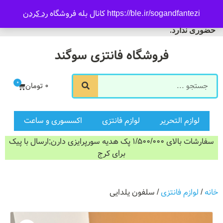
09916601733
https://ble.ir/sogandfantezi کانال بله فروشگاه
رد کردن
ورود/ثبت نام
فروشگاه سوگند فروش
حضوری ندارد.
فروشگاه فانتزی سوگند
0
0
تومان
لوازم التحریر
لوازم فانتزی
اکسسوری و ساعت
سفارشات بالای 1/500/000 پک هدیه سورپرایزی دارن;ارسال با پیک
برای کرج
خانه
/
لوازم فانتزی
/ سلفون یلدایی