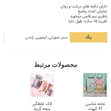
دارای دکمه های درشت و روان
نمایش اعداد واضح
باطری نیم قلمی میخوره
تقریبا ۱۵ سانت طول داره
رنگ
سبز, صورتی, لیمویی, یاسی
محصولات مرتبط
تخته شاسی
لاک غلطگیر
آ۴ کیوت
پنجه گربه