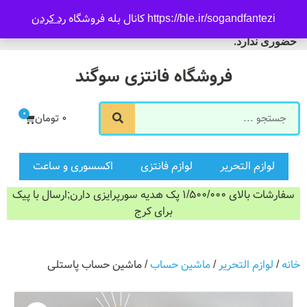
09916601733
https://ble.ir/sogandfantezi کانال بله فروشگاه
رد کردن
ورود/ثبت نام
فروشگاه سوگند فروش
حضوری ندارد.
فروشگاه فانتزی سوگند
0
0
تومان
لوازم التحریر
لوازم فانتزی
اکسسوری و ساعت
سفارشات بالای 1/500/000 پک هدیه سورپرایزی دارن;ارسال با پیک
برای کرج
خانه
/
لوازم التحریر
/
ماشین حساب
/ ماشین حساب پاستلی