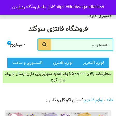
09916601733
https://ble.ir/sogandfantezi کانال بله فروشگاه
رد کردن
ورود/ثبت نام
فروشگاه سوگند فروش
حضوری ندارد.
فروشگاه فانتزی سوگند
0
0
تومان
لوازم التحریر
لوازم فانتزی
اکسسوری و ساعت
سفارشات بالای 1/500/000 پک هدیه سورپرایزی دارن;ارسال با پیک
برای کرج
خانه
/
لوازم فانتزی
/ مینی لگو گل و گلدون