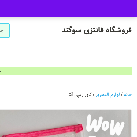
09916601733
فروشگاه سوگند فروش حضوری ندارد.
فروشگاه فانتزی سوگند
سفارشات ب
خانه
/
لوازم التحریر
/ کاور زیپی آ۵