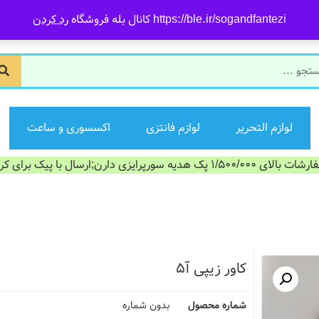
https://ble.ir/sogandfantezi کانال بله فروشگاه
رد کردن
لوازم التحریر
لوازم فانتزی
اکسسوری و ساعت
الای 1/500/000 پک هدیه سورپرایزی دارن;ارسال با پیک برای کرج
کاور زیپی آ۵
شماره محصول
بدون شماره