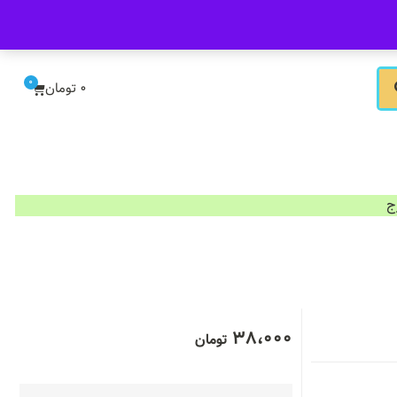
ورود/ثبت نام
0
0
تومان
38،000
تومان