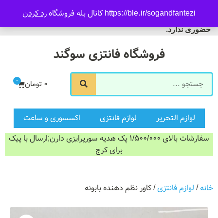
09916601733
https://ble.ir/sogandfantezi کانال بله فروشگاه
رد کردن
ورود/ثبت نام
فروشگاه سوگند فروش
حضوری ندارد.
فروشگاه فانتزی سوگند
0
0
تومان
لوازم التحریر
لوازم فانتزی
اکسسوری و ساعت
سفارشات بالای 1/500/000 پک هدیه سورپرایزی دارن;ارسال با پیک
برای کرج
خانه
/
لوازم فانتزی
/ کاور نظم دهنده بابونه