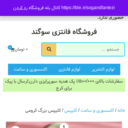
09916601733
https://ble.ir/sogandfantezi کانال بله فروشگاه
رد کردن
ورود/ثبت نام
فروشگاه سوگند فروش
حضوری ندارد.
فروشگاه فانتزی سوگند
0
0
تومان
لوازم التحریر
لوازم فانتزی
اکسسوری و ساعت
سفارشات بالای 1/500/000 پک هدیه سورپرایزی دارن;ارسال با پیک
برای کرج
خانه
/
اکسسوری و ساعت
/
کلیپس
/ کلیپس بزرگ کرومی