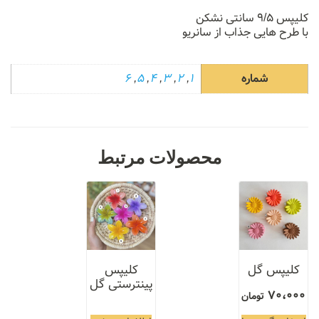
کلیپس ۹/۵ سانتی نشکن
با طرح هایی جذاب از سانریو
شماره
1
,
2
,
3
,
4
,
5
,
6
محصولات مرتبط
کلیپس گل
کلیپس
پینترستی گل
70،000
تومان