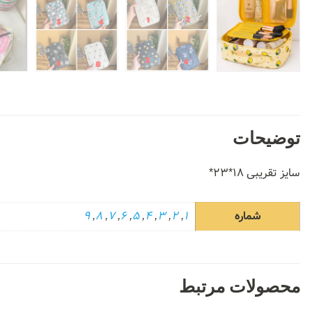
توضیحات
سایز تقریبی ۱۸*۲۳*
شماره
1
,
2
,
3
,
4
,
5
,
6
,
7
,
8
,
9
محصولات مرتبط