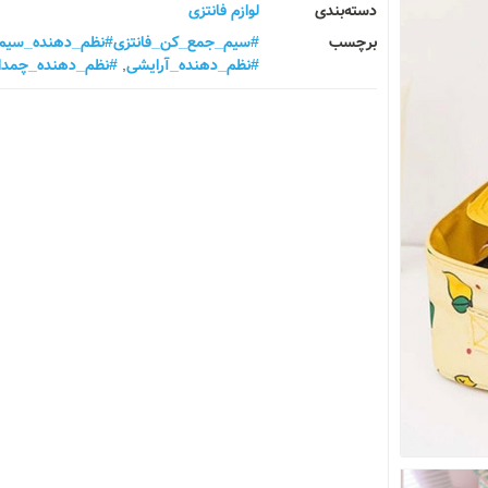
دسته‌بندی
لوازم فانتزی
برچسب
#سیم_جمع_کن_فانتزی#نظم_دهنده_سیم
#نظم_دهنده_آرایشی
,
#نظم_دهنده_چمدا