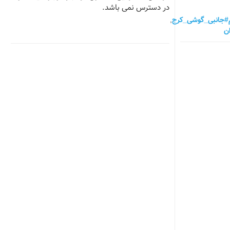
در دسترس نمی باشد.
#جانبی_گوشی_کرج
,
ن