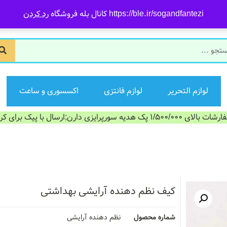
https://ble.ir/sogandfantezi کانال بله فروشگاه
رد کردن
لوازم التحریر
لوازم فانتزی
اکسسوری و ساعت
الای 1/500/000 پک هدیه سورپرایزی دارن;ارسال با پیک برای کرج
کیف نظم دهنده آرایشی بهداشتی
شماره محصول
نظم دهنده آرایشی